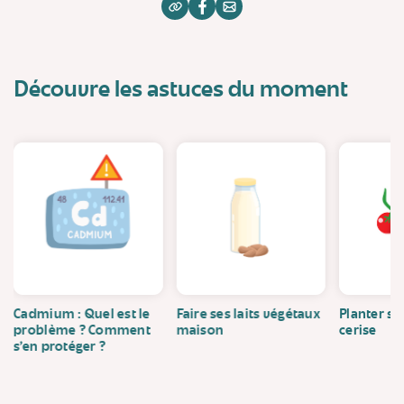
Découvre les astuces du moment
Cadmium : Quel est le
Faire ses laits végétaux
Planter se
problème ? Comment
maison
cerise
s’en protéger ?