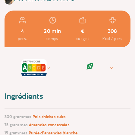
4
20 min
€
308
pers.
temps
budget
Kcal / pers
Ingrédients
300 grammes
Pois chiches cuits
75 grammes
Amandes concassées
15 grammes
Purée d'amandes blanche