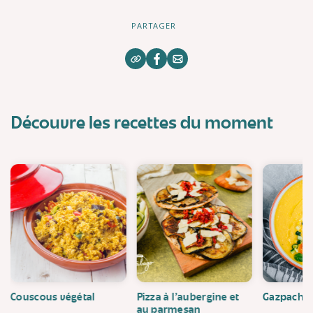
PARTAGER
Découvre les recettes du moment
Couscous végétal
Pizza à l'aubergine et
Gazpacho
au parmesan